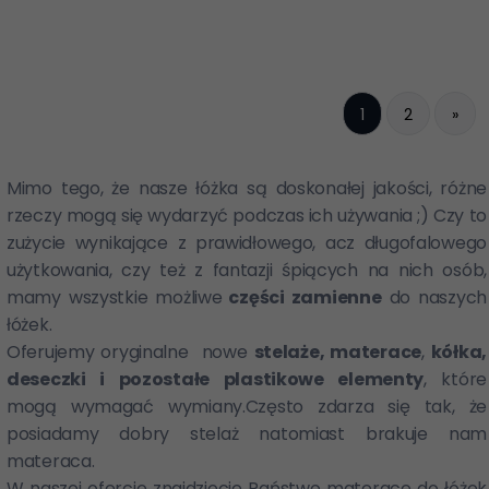
1
2
»
Mimo tego, że nasze łóżka są doskonałej jakości, r
óżne
rzeczy mogą się wydarzyć podczas ich używania ;) Czy to
zużycie wynikające z prawidłowego, acz długofalowego
użytkowania, czy też z fantazji śpiących na nich osób,
mamy wszystkie możliwe
części zamienne
do naszych
łóżek.
Oferujemy oryginalne nowe
stelaże, materace
,
kółka,
deseczki i pozostałe plastikowe elementy
, które
mogą wymagać wymiany.Często zdarza się tak, że
posiadamy dobry stelaż natomiast brakuje nam
materaca.
W naszej ofercie znajdziecie Państwo materace do łóżek