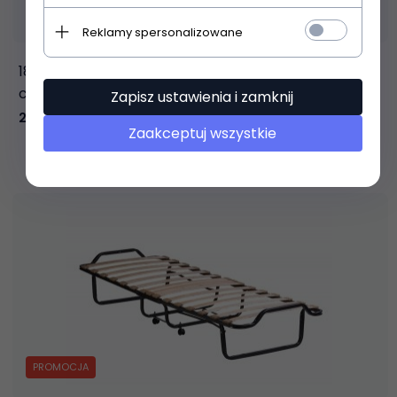
Reklamy spersonalizowane
185x80 Materac do łóżka składanego o grubości 10
cm
Zapisz ustawienia i zamknij
250,
00
PLN
Zaakceptuj wszystkie
PROMOCJA