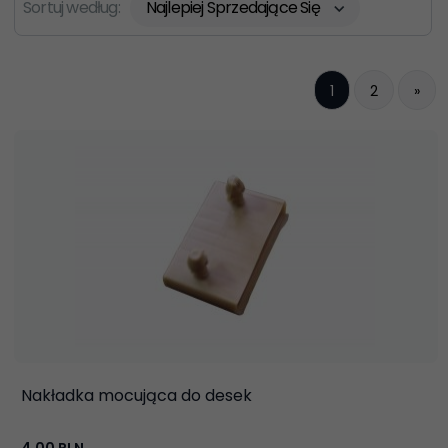
Sortuj według:
Najlepiej Sprzedające Się
sort
1
2
»
Nakładka mocująca do desek