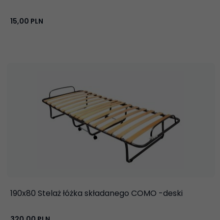
15,
00
PLN
190x80 Stelaż łóżka składanego COMO -deski
320,
00
PLN