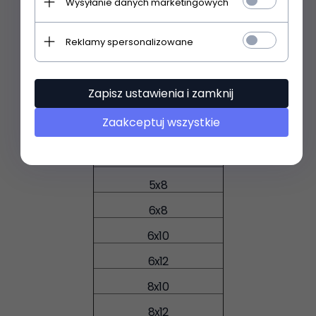
Wysyłanie danych marketingowych
3x4
3x5
Reklamy spersonalizowane
3x7
4x5
Zapisz ustawienia i zamknij
4x6
Zaakceptuj wszystkie
4x8
5x6
5x8
6x8
6x10
6x12
8x10
8x12