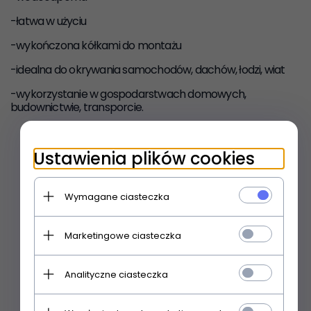
-łatwa w użyciu
-wykończona kółkami do montażu
-idealna do okrywania samochodów, dachów, łodzi, wiat
-wykorzystanie w gospodarstwach domowych,
budownictwie, transporcie.
Wymiary (m)
Ustawienia plików cookies
1,5x2
1,5x6
Wymagane ciasteczka
2x3
Marketingowe ciasteczka
2x4
2x8
Analityczne ciasteczka
3x3