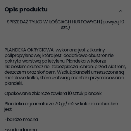
Opis produktu
SPRZEDAŻ TYLKO W ILOŚCIACH HURTOWYCH
(powyżej 10
szt.)
PLANDEKA OKRYCIOWA wykonana jest z tkaniny
polipropylenowej, która jest dodatkowo obustronnie
pokryta warstwą polietylenu.
Plandeka
w kolorze
niebieskim skutecznie zabezpiecza i chroni przed wiatrem,
deszczem oraz słońcem. Wzdłuż
plandeki
umieszczone są
metalowe kółka, które ułatwiają montaż i przymocowanie
plandeki
.
Opakowanie zbiorcze zawiera 10 sztuk plandek.
Plandeka o gramaturze 70 gr/m2 w kolorze niebieskim
jest
-bardzo mocna
-wodoodporna