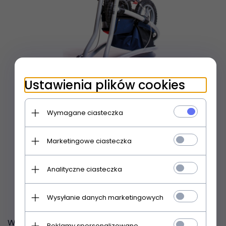
Ustawienia plików cookies
Wymagane ciasteczka
Marketingowe ciasteczka
Analityczne ciasteczka
Wysyłanie danych marketingowych
Wszystkie
balkoniki Trionic
dysponują zdejmowanymi
Reklamy spersonalizowane