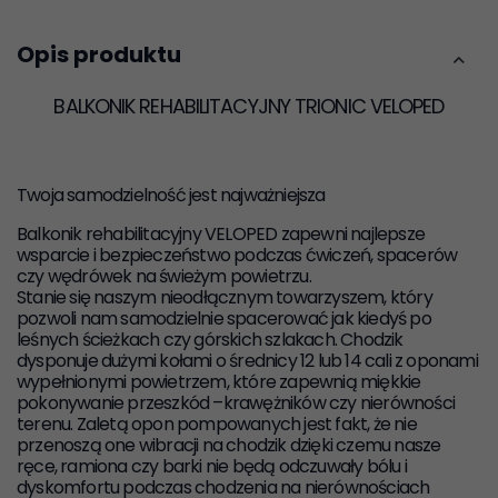
Opis produktu
BALKONIK REHABILITACYJNY TRIONIC VELOPED
Twoja samodzielność jest najważniejsza
Balkonik rehabilitacyjny
VELOPED zapewni najlepsze
wsparcie i bezpieczeństwo podczas ćwiczeń, spacerów
czy wędrówek na świeżym powietrzu.
Stanie się naszym nieodłącznym towarzyszem, który
pozwoli nam samodzielnie
spacerować
jak kiedyś
po
leśnych ścieżkach
czy
górskich szlakach
. Chodzik
dysponuje dużymi kołami o średnicy 12 lub 14 cali z oponami
wypełnionymi powietrzem, które zapewnią miękkie
pokonywanie przeszkód
–
krawężników czy nierówności
terenu.
Zaletą
opon
pompowanych
jest fakt, że
nie
przenoszą one wibracji
na chodzik dzięki czemu nasze
ręce, ramiona czy barki nie będą odczuwały bólu i
dyskomfortu podczas chodzenia na nierównościach