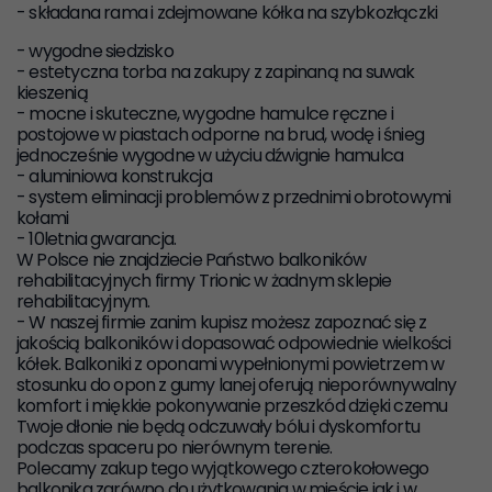
- składana rama i zdejmowane kółka na szybkozłączki
-
wygodne siedzisko
-
estetyczna torba na zakupy
z zapinaną na suwak
kieszenią
- mocne i skuteczne, wygodne
hamulce ręczne i
postojowe
w piastach odporne na brud, wodę i śnieg
jednocześnie wygodne w użyciu dźwignie hamulca
- aluminiowa konstrukcja
- system eliminacji problemów z przednimi obrotowymi
kołami
- 10letnia gwarancja.
W Polsce nie znajdziecie Państwo balkoników
rehabilitacyjnych firmy Trionic w żadnym sklepie
rehabilitacyjnym.
- W naszej firmie zanim kupisz możesz zapoznać się z
jakością balkoników i dopasować odpowiednie wielkości
kółek. Balkoniki z oponami wypełnionymi powietrzem w
stosunku do opon z gumy lanej oferują nieporównywalny
komfort i miękkie pokonywanie przeszkód dzięki czemu
Twoje dłonie nie będą odczuwały bólu i dyskomfortu
podczas spaceru po nierównym terenie.
Polecamy zakup tego wyjątkowego czterokołowego
balkonika zarówno do użytkowania w mieście jak i w