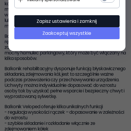
kołami, które w bardzo prosty sposób jednym ruchem
można zdjąć. W chodzikach Trionik można wykorzystywać
w zależności od potrzeb dwa różne zestawy kół o większej
lub mniejszej średnicy na nierówne podłoże lub na gładkie
Zapisz ustawienia i zamknij
miejskie chodniki.
Zaakceptuj wszystkie
Balkonik Veloped
ma niezawodny system hamulca
ręcznego umieszczonego w piastach, który jest skuteczny
zarówno w deszczu, śniegu, czy słońcu. Chodzik posiada
mocny
hamulec parkingowy,
który może być włączany na
kilka sposobów.
Balkonik
rehabilitacyjny
dysponuje funkcją błyskawicznego
składania, zdejmowania kół, jest to szczególnie ważne
podczas przewożenia czy przechowywania urządzenia.
Uchwyty można indywidualnie dopasować do wzrostu
osoby tak by uzyskać pełne wsparcie i bezpieczny chwyt i
wyprostowaną sylwetkę.
Balkonik Veloped
oferuje kilka unikalnych funkcji
- regulacja wysokości rączek – dopasowanie w zależności
do wzrostu
- szybkie składanie i rozkładanie włącznie ze
zdejmowaniem kółek